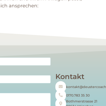
mich ansprechen:
Kontakt
kontakt@deustercoach
0170.783 35 30
Bothmerstrasse 21