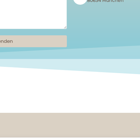
80634 München
enden