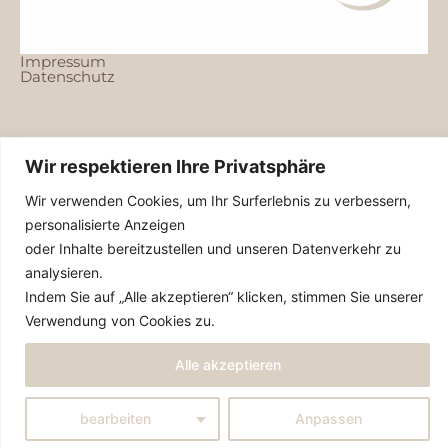
Impressum
Datenschutz
Wir respektieren Ihre Privatsphäre
Wir verwenden Cookies, um Ihr Surferlebnis zu verbessern,
Kontakt
personalisierte Anzeigen
oder Inhalte bereitzustellen und unseren Datenverkehr zu
+49 170 783 35 30
analysieren.
kontakt@deustercoaching.de
Indem Sie auf „Alle akzeptieren“ klicken, stimmen Sie unserer
Bothmerstrasse 21
Verwendung von Cookies zu.
80634 München
Alle akzeptieren
© 2025 Claudia Deuster
bearbeiten
Anpassen